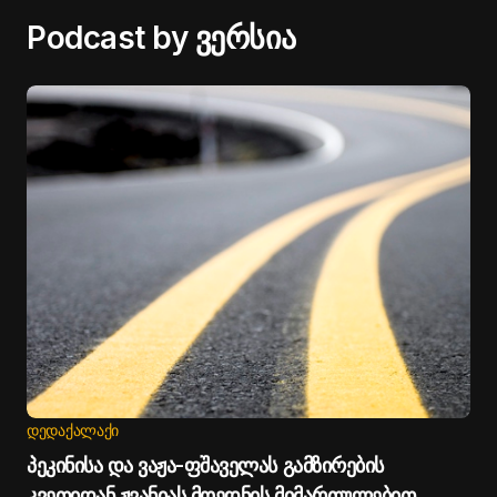
Podcast by ვერსია
ᲓᲔᲓᲐᲥᲐᲚᲐᲥᲘ
პეკინისა და ვაჟა-ფშაველას გამზირების
კვეთიდან ჟვანიას მოედნის მიმართულებით