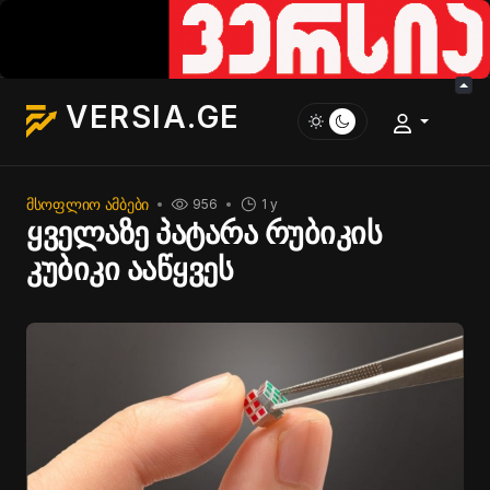
VERSIA.GE
ᲛᲡᲝᲤᲚᲘᲝ ᲐᲛᲑᲔᲑᲘ
956
1 y
ყველაზე პატარა რუბიკის
კუბიკი ააწყვეს