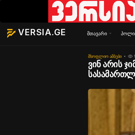
VERSIA.GE
მთავარი
პოლი
ᲛᲡᲝᲤᲚᲘᲝ ᲐᲛᲑᲔᲑᲘ
ვინ არის ჯ
სასამართლ