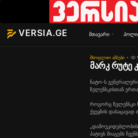
VERSIA.GE
მთავარი
პოლი
ᲛᲡᲝᲤᲚᲘᲝ ᲐᲛᲑᲔᲑᲘ
მარკ რუტე კ
ნატო-ს გენერალური
ზელენსკისთან
ერთად
როგორც
ზელენსკი
ქვეყნის დასაცავად 
„დამოუკიდებლობის
პატივს მიაგებს ჩვე