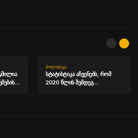
ᲞᲝᲚᲘᲢᲘᲙᲐ
გმილია
სტატისტიკა აჩვენებს, რომ
ემების
2020 წლის შემდეგ
ხიძე
ფიქსირდება მკვლელობების
სტატისტიკის შემცირება -
ირაკლი კობახიძე