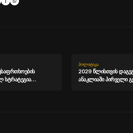
ᲞᲝᲚᲘᲢᲘᲙᲐ
 უსაფრთხოების
2029 წლისთვის დაგე
ლ სტრატეგია
ანაკლიაში პირველი გ
ს საშუალებას,
მიღება - ირაკლი კობა
ლოთ უსაფრთხოების
 საქართველოს გზებზე
ერი