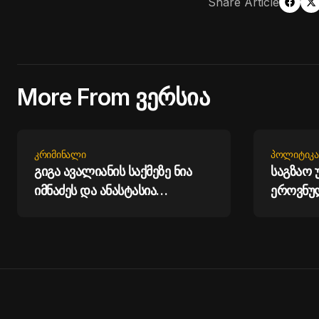
Share Article
More From ვერსია
ᲙᲠᲘᲛᲘᲜᲐᲚᲘ
ᲞᲝᲚᲘᲢᲘᲙᲐ
გიგა ავალიანის საქმეზე ნია
საგზაო
იმნაძეს და ანასტასია
ეროვნუ
ბერუაშვილს ბრალდება
მოგვცემ
წარედგინა
ავამაღ
ხარისხი
- პრემი