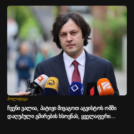
გმირობა, თითქოს სააკაშვილისთვის შეგინებას
თუ რაღაც ამგვარს სთხოვდნენ - პრემიერი
ᲞᲝᲚᲘᲢᲘᲙᲐ
ჩვენი ვალია, პატივი მივაგოთ აგვისტოს ომში
დაღუპული გმირების ხსოვნას, ყველაფერი
გავაკეთოთ მშვიდობიანი გზით საქართველოს
ტერიტორიული მთლიანობის აღსადგენად -