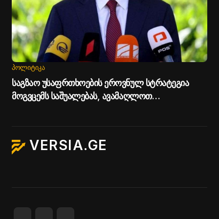
ᲞᲝᲚᲘᲢᲘᲙᲐ
საგზაო უსაფრთხოების ეროვნულ სტრატეგია
მოგვცემს საშუალებას, ავამაღლოთ
უსაფრთხოების ხარისხი საქართველოს გზებზე -
პრემიერი
VERSIA.GE