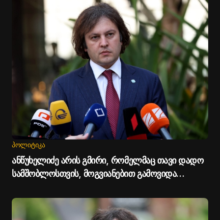
ᲞᲝᲚᲘᲢᲘᲙᲐ
ანწუხელიძე არის გმირი, რომელმაც თავი დადო
სამშობლოსთვის, მოგვიანებით გამოვიდა
სააკაშვილი და დაიბრალა ანწუხელიძის
გმირობა, თითქოს სააკაშვილისთვის შეგინებას
თუ რაღაც ამგვარს სთხოვდნენ - პრემიერი