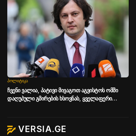
ᲞᲝᲚᲘᲢᲘᲙᲐ
ჩვენი ვალია, პატივი მივაგოთ აგვისტოს ომში
დაღუპული გმირების ხსოვნას, ყველაფერი
გავაკეთოთ მშვიდობიანი გზით საქართველოს
ტერიტორიული მთლიანობის აღსადგენად -
ირაკლი კობახიძე
VERSIA.GE