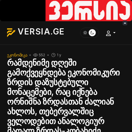
VERSIA.GE
ᲔᲙᲝᲜᲝᲛᲘᲙᲐ
552
1 y
რამდენიმე დღეში
გამოქვეყნდება ეკონომიკური
ზრდის დაზუსტებული
მონაცემები, რაც იქნება
ორნიშნა ზრდასთან ძალიან
ახლოს, თებერვალშიც
ველოდებით ანალოგიურ
მაღალ ზრდას-კობახიძე