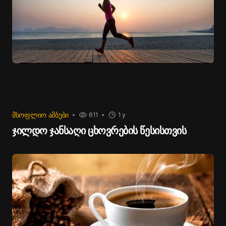
ᲛᲡᲝᲤᲚᲘᲝ ᲐᲛᲑᲔᲑᲘ
611
1 y
ჯილდო ჯანსაღი ცხოვრების წესისთვის