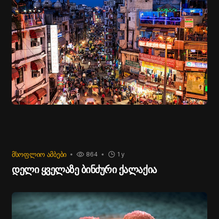
ᲛᲡᲝᲤᲚᲘᲝ ᲐᲛᲑᲔᲑᲘ
864
1 y
დელი ყველაზე ბინძური ქალაქია