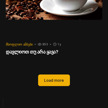
ᲛᲡᲝᲤᲚᲘᲝ ᲐᲛᲑᲔᲑᲘ
853
1 y
დავლიოთ თუ არა ყავა?
Load more