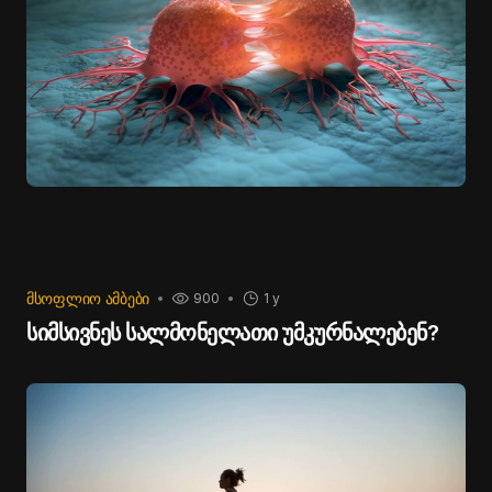
ᲛᲡᲝᲤᲚᲘᲝ ᲐᲛᲑᲔᲑᲘ
900
1 y
სიმსივნეს სალმონელათი უმკურნალებენ?