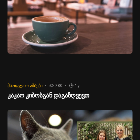
ᲛᲡᲝᲤᲚᲘᲝ ᲐᲛᲑᲔᲑᲘ
780
1 y
კაკაო კიბოსგან დაგაზღვევთ