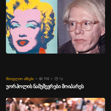
დამნაშვედ იყო ცნობილი მწერალ ელიზაბედ
კეროლის გაუპატიურებაში. 2023 წლის მაისში
მანჰეტენის ფედერალურმა სასამართლომ ტრამპი
მწერლის შევიწროებაში ცნო დამნაშავედ, თუმცა
ქალმა ვერ დაამტკიცა, რომ ტრამპმა ის გააუპატიურა.
ᲛᲡᲝᲤᲚᲘᲝ ᲐᲛᲑᲔᲑᲘ
705
1 y
უორჰოლის ნამუშევრები მოიპარეს