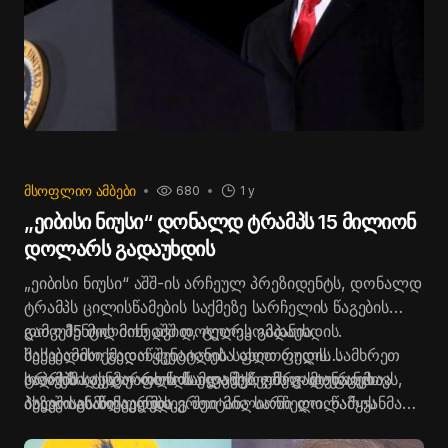
ᲛᲡᲝᲤᲚᲘᲝ ᲐᲛᲑᲔᲑᲘ
680
1 y
„ეიბისი ნიუსი“ დონალდ ტრამპს 15 მილიონ
დოლარს გადაუხდის
„ეიბისი ნიუსი“ აშშ-ის არჩეულ პრეზიდენტს, დონალდ
ტრამპს ცილისწამების საქმეზე სარჩელის წაგების
გამო 15 მილიონ აშშ დოლარს გადაუხდის.
დოკუმენტის მიხედვით, ტელეკომპანია
შესაბამისი გადაწყვეტილება ფლორიდის სამხრეთ
საქველმოქმედო შენატანის სახით ფულს
ოლქის სასამართლოს ელექტრონულ მონაცემთა
საპრეზიდენტო ფონდსა და მუზეუმს გადაურიცხავს,
ტრამპმა ტელეარხის წამყვანის, ჯორჯ სტეფანო
ბაზაში გამოქვეყნდა.
ასევე აანაზღაურებს ერთი მილიონი დოლარის
პულოსის წინააღმდეგ შეიტანა სარჩელი. წამყვანმა
ოდენობის იურიდიულ ხარჯებს.
ტელეკომპანიის ეთერში განაცხადა, რომ ტრამპი