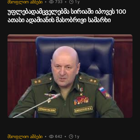
ᲛᲡᲝᲤᲚᲘᲝ ᲐᲛᲑᲔᲑᲘ
733
1 y
უფლებადამცველებმა სირიაში იპოვეს 100
ათასი ადამიანის მასობრივი სამარხი
ᲛᲡᲝᲤᲚᲘᲝ ᲐᲛᲑᲔᲑᲘ
642
1 y