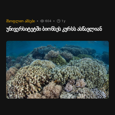
ᲛᲡᲝᲤᲚᲘᲝ ᲐᲛᲑᲔᲑᲘ
604
1 y
უნივერსიტეტში ბიონსეს კურსს ასწავლიან