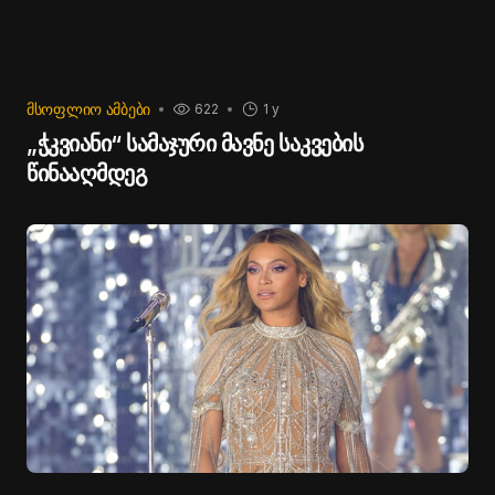
ᲛᲡᲝᲤᲚᲘᲝ ᲐᲛᲑᲔᲑᲘ
622
1 y
„ჭკვიანი“ სამაჯური მავნე საკვების
წინააღმდეგ