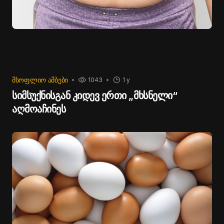
ᲛᲡᲝᲤᲚᲘᲝ ᲐᲛᲑᲔᲑᲘ
1043
1 y
სიმსუქნისგან კიდევ ერთი „მხსნელი“
აღმოაჩინეს