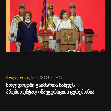
ვიქტორ სოკოლოვის და საჰაერო-კოსმოსური
ძალების შორეული ავიაციის სარდლის, გენერალ-
ლეიტენანტ სერგეი კობილაშის დაპატიმრების
ორდერები.
ᲛᲡᲝᲤᲚᲘᲝ ᲐᲛᲑᲔᲑᲘ
595
1 y
მოლდოვაში გაიმართა სანდუს
პრეზიდენტად ინაუგურაციის ცერემონია