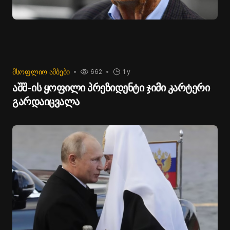
ᲛᲡᲝᲤᲚᲘᲝ ᲐᲛᲑᲔᲑᲘ
662
1 y
აშშ-ის ყოფილი პრეზიდენტი ჯიმი კარტერი
გარდაიცვალა