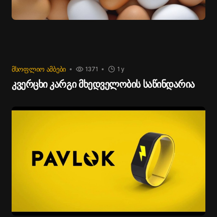
ᲛᲡᲝᲤᲚᲘᲝ ᲐᲛᲑᲔᲑᲘ
1371
1 y
კვერცხი კარგი მხედველობის საწინდარია