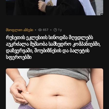
ᲛᲡᲝᲤᲚᲘᲝ ᲐᲛᲑᲔᲑᲘ
657
1 y
რუსეთის ეკლესიის სინოდმა მღვდლებს
აუკრძალა მუშაობა სამხედრო კომპანიებში,
დაზვერვაში, შოუბიზნესის და ბალეტის
სფეროებში