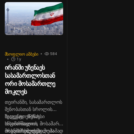
ᲛᲡᲝᲤᲚᲘᲝ ᲐᲛᲑᲔᲑᲘ
584
1 y
ირანში უზენაეს
სასამართლოსთან
ორი მოსამართლე
მოკლეს
თეირანში, სასამართლოს
შენობასთან სროლის
შედეგად უზენაესი
სააგენტო IRNA
სასამართლოს
ინფორმაციით, მოსამართლეებზე
მოსამართლეები მოჰამად
თავდამსხმელმა
ირანის ხელისუფლება