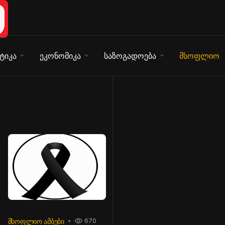
ტიკა
ეკონომიკა
საზოგადოება
მსოფლიო
ᲛᲡᲝᲤᲚᲘᲝ ᲐᲛᲑᲔᲑᲘ
670