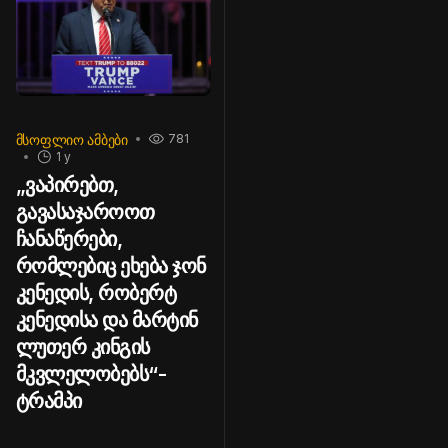
ᲛᲡᲝᲤᲚᲘᲝ ᲐᲛᲑᲔᲑᲘ
781
1 y
„ვაპირებთ,
გავასაჯაროოთ
ჩანაწერები,
რომლებიც ეხება ჯონ
კენედის, რობერტ
კენედისა და მარტინ
ლუთერ კინგის
მკვლელობებს“-
ტრამპი