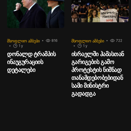
დაპირებაა.
რდნო­ბა და სძი­ნავს,
ხოლო მისი ძმა და­ძი­ნე­ბას
აპი­რებს.
ᲛᲡᲝᲤᲚᲘᲝ ᲐᲛᲑᲔᲑᲘ
ᲛᲡᲝᲤᲚᲘᲝ ᲐᲛᲑᲔᲑᲘ
816
722
1 y
1 y
დონალდ ტრამპის
ისრაელში ჰამასთან
ინაუგურაციის
გარიგების გამო
დეტალები
პროტესტის ნიშნად
თანამდებობებიდან
სამი მინისტრი
გადადგა