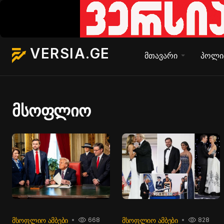
VERSIA.GE
მთავარი
პოლი
მსოფლიო
ᲛᲡᲝᲤᲚᲘᲝ ᲐᲛᲑᲔᲑᲘ
ᲛᲡᲝᲤᲚᲘᲝ ᲐᲛᲑᲔᲑᲘ
668
828