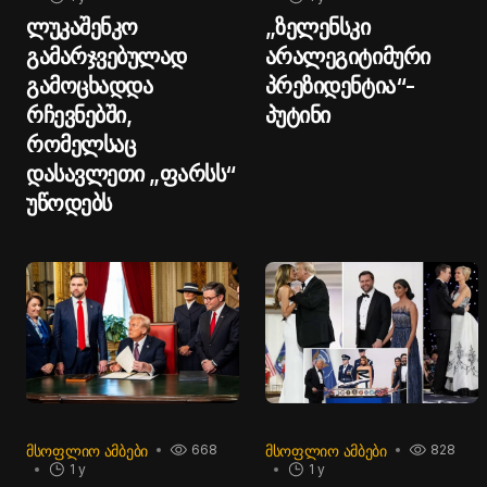
ლუკაშენკო
„ზელენსკი
გამარჯვებულად
არალეგიტიმური
გამოცხადდა
პრეზიდენტია“-
რჩევნებში,
პუტინი
რომელსაც
დასავლეთი „ფარსს“
უწოდებს
ᲛᲡᲝᲤᲚᲘᲝ ᲐᲛᲑᲔᲑᲘ
ᲛᲡᲝᲤᲚᲘᲝ ᲐᲛᲑᲔᲑᲘ
668
828
1 y
1 y