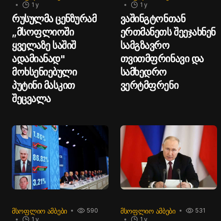
1 y
1 y
რუსულმა ცენზურამ
ვაშინგტონთან
„მსოფლიოში
ერთმანეთს შეეჯახნენ
ყველაზე საშიშ
სამგზავრო
ადამიანად"
თვითმფრინავი და
მოხსენიებული
სამხედრო
პუტინი მასკით
ვერტმფრენი
შეცვალა
ᲛᲡᲝᲤᲚᲘᲝ ᲐᲛᲑᲔᲑᲘ
ᲛᲡᲝᲤᲚᲘᲝ ᲐᲛᲑᲔᲑᲘ
590
531
1 y
1 y