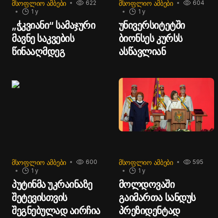
ᲛᲡᲝᲤᲚᲘᲝ ᲐᲛᲑᲔᲑᲘ
ᲛᲡᲝᲤᲚᲘᲝ ᲐᲛᲑᲔᲑᲘ
622
604
1 y
1 y
„ჭკვიანი“ სამაჯური
უნივერსიტეტში
მავნე საკვების
ბიონსეს კურსს
წინააღმდეგ
ასწავლიან
ᲛᲡᲝᲤᲚᲘᲝ ᲐᲛᲑᲔᲑᲘ
ᲛᲡᲝᲤᲚᲘᲝ ᲐᲛᲑᲔᲑᲘ
600
595
1 y
1 y
პუტინმა უკრაინაზე
მოლდოვაში
შეტევისთვის
გაიმართა სანდუს
შეგნებულად აირჩია
პრეზიდენტად