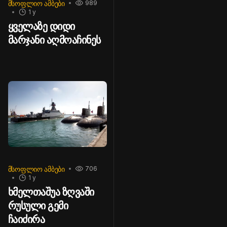
ᲛᲡᲝᲤᲚᲘᲝ ᲐᲛᲑᲔᲑᲘ
989
1 y
ყველაზე დიდი
მარჯანი აღმოაჩინეს
ᲛᲡᲝᲤᲚᲘᲝ ᲐᲛᲑᲔᲑᲘ
706
1 y
ხმელთაშუა ზღვაში
რუსული გემი
ჩაიძირა