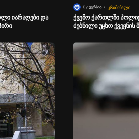
ᲙᲠᲘᲛᲘᲜᲐᲚᲘ
By
ვერსია
ლი იარაღები და
ქვემო ქართლში პოლი
პირი
ძებნილი უცხო ქვეყნის 