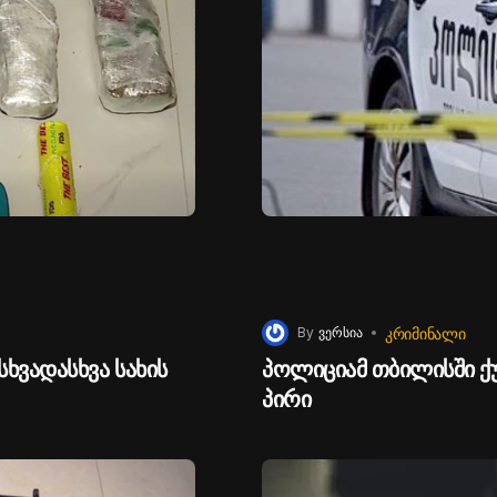
ᲙᲠᲘᲛᲘᲜᲐᲚᲘ
By
ვერსია
ხვადასხვა სახის
პოლიციამ თბილისში ქუ
პირი