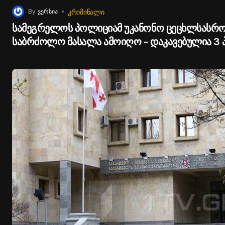
ᲙᲠᲘᲛᲘᲜᲐᲚᲘ
By
ვერსია
სამეგრელოს პოლიციამ უკანონო ცეცხლსასრო
საბრძოლო მასალა ამოიღო - დაკავებულია 3 