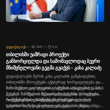
ᲓᲔᲓᲐᲥᲐᲚᲐᲥᲘ
1401
5 m
თბილისში უამრავი პროექტი
განხორციელდა და სამომავლოდაც ბევრი
მნიშვნელოვანი გეგმა გვაქვს - კახა კალაძე
დედაქალაქის მერის კახა კალაძის განცხადებით,
თბილისში პროექტები აქტიურად ხორციელდება და
სამომავლოდაც არაერთი სამუშაოა დაგეგმილი. ამის
მისი თქმით, კორუფციის ფაქტების არსებობის გამო,
შესახებ მან მედიის შეკითხვაზე პასუხად განაცხადა,
ქვეყნის მასშტაბით მუნიციპალიტეტებში პროექტები
რომელიც პარლამენტის ვიცე-სპიკერის სოზარ
რომ შეჩერდა, ეს თბილისს არ ეხება.
“თქვენი აზრით, რამე შევაჩერეთ? ყოველდღე
სუბარის მიერ გაკეთებულ განცხადებას ეხება.
დადიხართ ჩემთან ერთად და ეცნობით სხვადასხვა