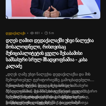
ᲓᲔᲓᲐᲥᲐᲚᲐᲥᲘ
651
5 m
დღეს ღამით დედაქალაქში უხვი ნალექია
მოსალოდნელი, რისთვისაც
მუნიციპალიტეტის ყველა შესაბამისი
სამსახური სრულ მზადყოფნაშია - კახა
კალაძე
„დღეს ღამე უხვი ნალექია დედაქალაქსა და მის
შემოერთებულ ტერიტორიებზე გამოცხადებული.
მუნიციპალიტეტის ყველა შესაბამისი სამსახური
თბილისის მერმა, მოადგილე ირაკლი
მზადყოფნაშია, შესაბამისი ტექნიკით ყველა საჭირო
ბენდელიანთან და შპს „თბილსერვის ჯგუფის“
სამუშაო ჩატარდება გზების გასაწმენდად“, -
ხელმძღვანელთან გიორგი პაპავასთან ერთად,
მისი თქმით, თბილისი მოსალოდნელ თოვას
განაცხადა თბილისის მერმა კახა კალაძემ.
სოციალურ ქსელ „ფეისბუქში“ ვიდეომიმართვა
მომზადებული დახვდება.