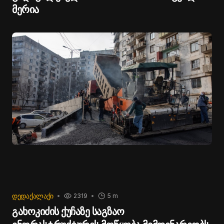
მერია
ᲓᲔᲓᲐᲥᲐᲚᲐᲥᲘ
2319
5 m
გახოკიძის ქუჩაზე საგზაო