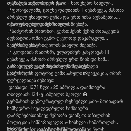
შესწირეს სამშობლოს და
📣,,საქართველო იყო მათი - საოცნებო სახელი,,
პროექტები გვაქვს, რაც UEFA-ს გრანტებით
📍ფონიჭალაში, ცოტნე დადიანის I შესახვევს, მასთან
ხორციელდება. სპორტული ინფრასტრუქტურის
არსებულ უსახელო ქუჩას და ერთ ჩიხს აფხაზეთის
მოწყობა მთელი ქალაქის მასშტაბით გაგრძელდება“,
ომში დაღუპული მებრძოლის
⭐️ვალერი ჩიქოვანის სახელი მიენიჭა.
- განაცხადა კახა კალაძემ.
📍სამგორის რაიონში, გუმათჰესის ქუჩის მონაკვეთს
პროექტის ფარგლებში, სტადიონის ერთ მხარეს
აფხაზეთის ომში უგზო-უკვლოდ დაკარგული
განთავსდება ტრიბუნა, რომელიც 146 მაყურებელზეა
მებრძოლის
⭐️ ზურაბ კვანტრიშვილის სახელი მიენიჭა.
გათვლილი, სადაც ადგილები გათვალისწინებულია
📍 გლდანის რაიონში, ვლადიმერ ჯანჯღავას III
შშმ პირთათვისაც.
შესახვევს, მასთან არსებულ ერთ ჩიხს და სამ
აღნიშნულ ტერიტორიაზე მოეწყობა მცირე ზომის
გასასვლელს აფხაზეთის ომში დაღუპული
⭐️ომარ ფურცელაძის სახელი მიენიჭა.
გასახდელებიც და აღიჭურვება შესაბამისი
მებრძოლის
ცოტა, რამ - ფოტოზე გამოსახული 📸ვაჟკაცის, ომარ
ინვენტარით. პროექტის ღირებულება 3 200 000
ფურცელაძეს შესახებ:
ლარს შეადგენს.
დაიბადა 1971 წლის 25 აპრილს. დაამთავრა
ადგილზე თბილისის მერთან ერთად სამგორის
თბილისის 124-ე საშუალო სკოლა 🏫
რაიონის გამგებელი კახა სამხარაძე და რაიონის
გერმანიის დემოკრატიულ რესპუბლიკაში- მოიხადა🪖
მაჟორიტარი დეპუტატი თბილისის საკრებულოში
სამხედრო სავალდებულო სამსახური
ზაქარია წიკლაური იმყოფებოდნენ.
დაბრუნებისთანავე მუშაობა დაიწყო: თბილისის
პოლიციის სამმართველოს- სისხლის სამართლის
საგამოძიებო დეპარტამენტში და იმავე წელს
1992 წლის 14 აგვისტოს „მძევლების