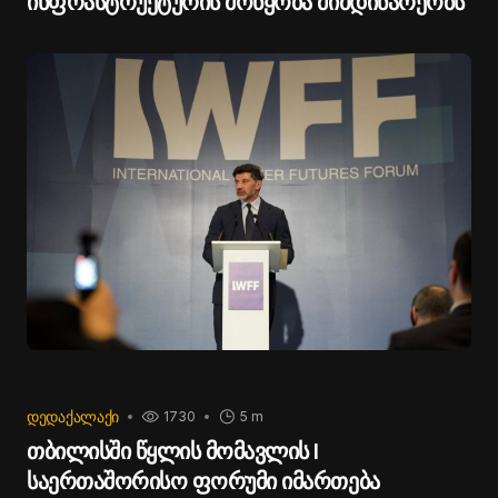
ინფრასტრუქტურის მოწყობა მიმდინარეობს
ᲓᲔᲓᲐᲥᲐᲚᲐᲥᲘ
1730
5 m
თბილისში წყლის მომავლის I
საერთაშორისო ფორუმი იმართება