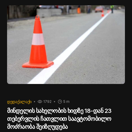
პროექტს, მაგრამ არ აშუქებთ იმ სამუშაოებს, რასაც
ჩვენ ვახორციელებთ, რადგან არ გაინტერესებთ.
მაგალითად, დღეს სადაც ვართ, გლდანის მერვე
მიკრორაიონში, რაიონული გამგეობა ასრულებს
აღნიშნულ პროექტს. რამდენიმე დღის წინაც ვიყავით
სხვა პროექტზე და ა.შ. შესაბამისად, თბილისთან
დაკავშირებით მგონი კითხვები არ არსებობს.
უამრავი რამე გაკეთდა ბოლო წლებში, უამრავი რამ
კეთდება და სამომავლოდაც ბევრი მნიშვნელოვანი
პროექტი გვაქვს დაგეგმილი”, - აღნიშნა კახა
კალაძემ.
ᲓᲔᲓᲐᲥᲐᲚᲐᲥᲘ
1792
5 m
მინდელის სახელობის ხიდზე 18-დან 23
თებერვლის ჩათვლით საავტომობილო
მოძრაობა შეიზღუდება