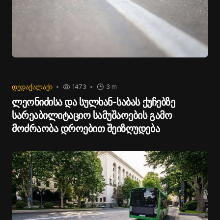
ᲓᲔᲓᲐᲥᲐᲚᲐᲥᲘ
1473
3 m
ლეონიძისა და სულხან-საბას ქუჩებზე
სარეაბილიტაციო სამუშაოების გამო
მოძრაობა დროებით შეიზღუდება