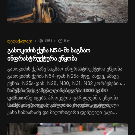
ᲓᲔᲓᲐᲥᲐᲚᲐᲥᲘ
1351
8 m
გახოკიძის ქუჩა N54-ში საგზაო
ინფრასტრუქტურა ეწყობა
გახოკიძის ქუჩაზე საგზაო ინფრასტრუქტურა ეწყობა
გახოკიძის ქუჩის N54-დან N25ა-მდე, ასევე, ამავე
ქუჩის N25ა-დან N28, N30, N31, N32 კორპუსების
მიმდებარედ, ასფალტის საფარი 4300 კვ.მ
სამუშაოების ჯამური ღირებულება 1 200 000
ფართობზე იგება. პროექტის ფარგლებში, ეწყობა
ლარია.
საპარკინგე ადგილები და საყრდენი კედელი.
სამუშაო პროცესს სამგორის რაიონის გამგებელი
კახა სამხარაძე და მაჟორიტარი დეპუტატი ვაჟა
კოკაია გაეცნენ.