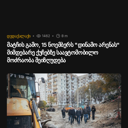
ᲓᲔᲓᲐᲥᲐᲚᲐᲥᲘ
1462
8 m
მატჩის გამო, 15 ნოემბერს "დინამო არენას"
მიმდებარე ქუჩებზე საავტომობილო
მოძრაობა შეიზღუდება