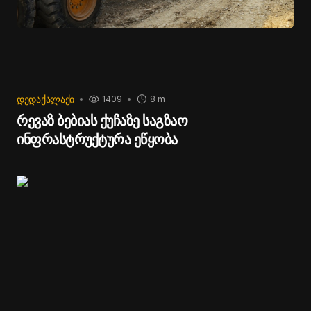
ᲓᲔᲓᲐᲥᲐᲚᲐᲥᲘ
1409
8 m
რევაზ ბებიას ქუჩაზე საგზაო
ინფრასტრუქტურა ეწყობა