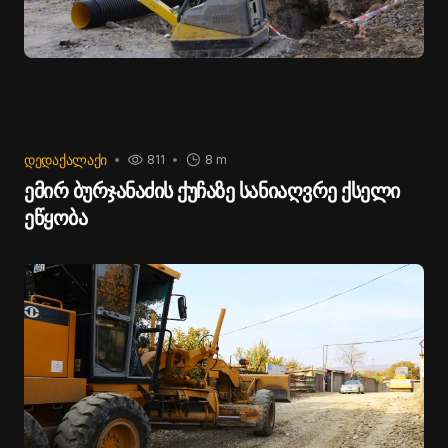
ᲓᲔᲓᲐᲥᲐᲚᲐᲥᲘ
811
8 m
ემირ ბურჯანაძის ქუჩაზე სანიაღვრე ქსელი
ეწყობა