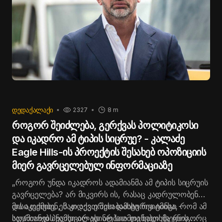
ᲓᲔᲓᲐᲥᲐᲚᲐᲥᲘ
2327
8 m
როგორ შეიძლება, გერქვას პოლიტიკოსი
და იკადრო ამ ტიპის სიცრუე? - კალაძე
Eagle Hills-ის პროექტის შესახებ ოპოზიციის
მიერ გავრცელებულ ინფორმაციაზე
„როგორ უნდა იკადროს ადამიანმა ამ ტიპის სიცრუის
გავრცელება? არ მიკვირს ის, რასაც კადრულობენ
და აკეთებენ, მათ აქვთ შესაბამისი რეიტინგი -
მისი თქმით, ეს კიდევ ერთი დასტურია იმისა, რომ ამ
საერთოდ პულსი არ ესინჯებათ და ხალხმა როგორც
ადამიანებს ნამდვილად არ სიამოვნებთ ქვეყნის