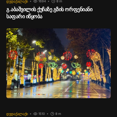
ᲓᲔᲓᲐᲥᲐᲚᲐᲥᲘ
1694
8 m
გ.აბაშვილის ქუჩაზე გზის ორფენიანი
საფარი იწყობა
ᲓᲔᲓᲐᲥᲐᲚᲐᲥᲘ
1510
8 m