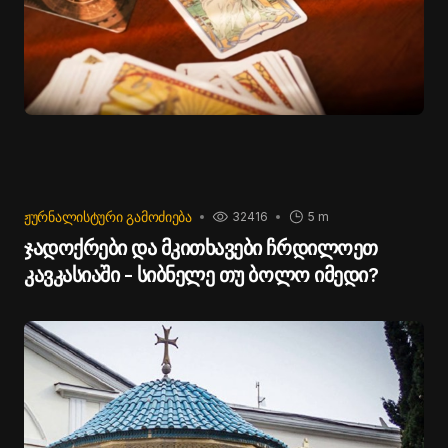
ᲟᲣᲠᲜᲐᲚᲘᲡᲢᲣᲠᲘ ᲒᲐᲛᲝᲫᲘᲔᲑᲐ
32416
5 m
ჯადოქრები და მკითხავები ჩრდილოეთ
კავკასიაში - სიბნელე თუ ბოლო იმედი?