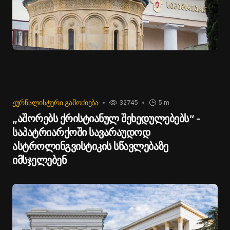
ᲟᲣᲠᲜᲐᲚᲘᲡᲢᲣᲠᲘ ᲒᲐᲛᲝᲫᲘᲔᲑᲐ
32745
5 m
„აშორებს ქრისტიანულ შეხედულებებს“ -
საპატრიარქოში სავარაუდოდ
ასტროლინგვისტიკის სწავლებაზე
იმსჯელებენ