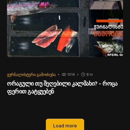
ᲟᲣᲠᲜᲐᲚᲘᲡᲢᲣᲠᲘ ᲒᲐᲛᲝᲫᲘᲔᲑᲐ
1014
8 m
ორაგული თუ შეღებილი კალმახი? - როცა
ფერით გატყუებენ
Load more