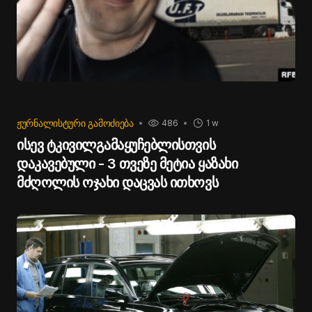
ᲟᲣᲠᲜᲐᲚᲘᲡᲢᲣᲠᲘ ᲒᲐᲛᲝᲫᲘᲔᲑᲐ
486
1 w
ისევ ტკივილგამაყუჩებლისთვის
დაკავებული - 3 თვეზე მეტია ყაზახი
მძღოლის ოჯახი დაცვას ითხოვს