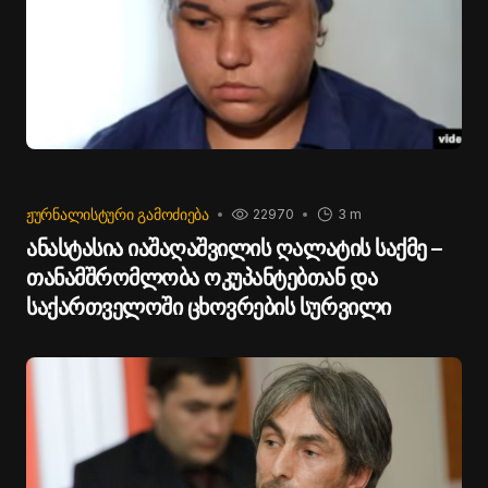
ᲟᲣᲠᲜᲐᲚᲘᲡᲢᲣᲠᲘ ᲒᲐᲛᲝᲫᲘᲔᲑᲐ
22970
3 m
ანასტასია იაშაღაშვილის ღალატის საქმე –
თანამშრომლობა ოკუპანტებთან და
საქართველოში ცხოვრების სურვილი