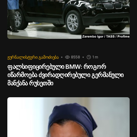
ᲟᲣᲠᲜᲐᲚᲘᲡᲢᲣᲠᲘ ᲒᲐᲛᲝᲫᲘᲔᲑᲐ
8558
1 m
ფალსიფიცირებული BMW: როგორ
იწარმოება ძვირადღირებული გერმანული
მანქანა რუსეთში