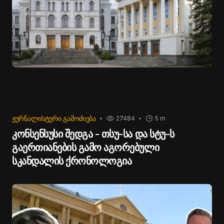
ᲟᲣᲠᲜᲐᲚᲘᲡᲢᲣᲠᲘ ᲒᲐᲛᲝᲫᲘᲔᲑᲐ
27484
5 m
კონსენსუსი შედგა - თსუ-სა და სტუ-ს
გაერთიანების გამო აგორებული
სკანდალის ქრონოლოგია