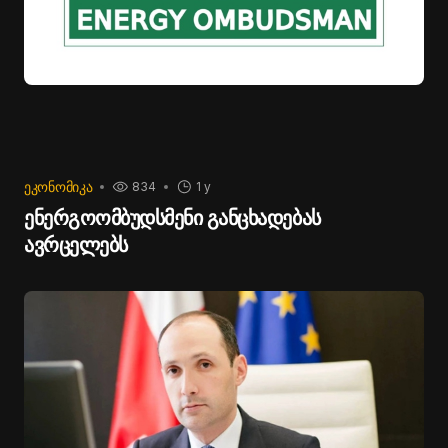
ᲔᲙᲝᲜᲝᲛᲘᲙᲐ
834
1 y
ენერგოომბუდსმენი განცხადებას
ავრცელებს