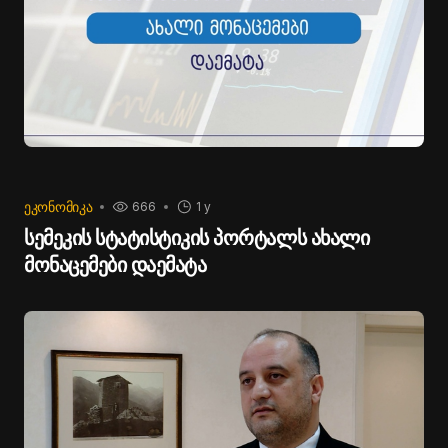
ᲔᲙᲝᲜᲝᲛᲘᲙᲐ
666
1 y
სემეკის სტატისტიკის პორტალს ახალი
მონაცემები დაემატა