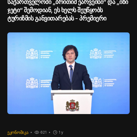
საქართველოში „ბრითიშ ეარვეისი“ და „იზი
ჯეტი“ შემოდიან, ეს ხელს შეუწყობს
ტურიზმის განვითარებას - პრემიერი
ᲔᲙᲝᲜᲝᲛᲘᲙᲐ
621
1 y