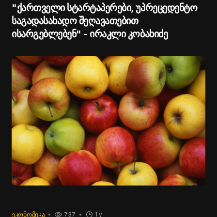
"ქართველი სტარტაპერები, უპრეცედენტო
საგადასახადო შეღავათებით
ისარგებლებენ" - ირაკლი კობახიძე
ᲔᲙᲝᲜᲝᲛᲘᲙᲐ
737
1 y