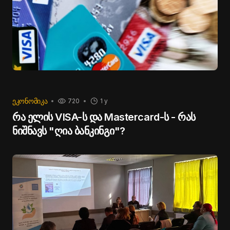
ᲔᲙᲝᲜᲝᲛᲘᲙᲐ
720
1 y
რა ელის VISA-ს და Mastercard-ს - რას
ნიშნავს "ღია ბანკინგი"?