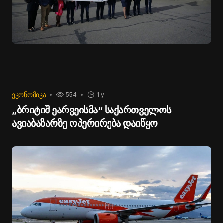
ᲔᲙᲝᲜᲝᲛᲘᲙᲐ
554
1 y
„ბრიტიშ ეარვეისმა“ საქართველოს
ავიაბაზარზე ოპერირება დაიწყო