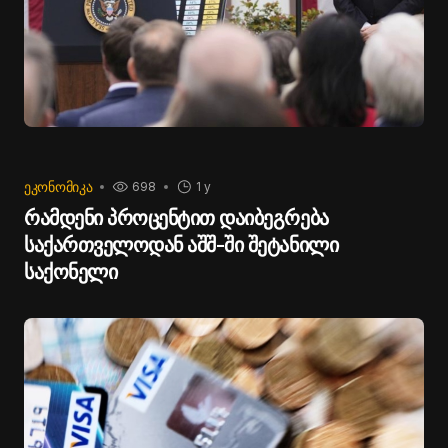
ᲔᲙᲝᲜᲝᲛᲘᲙᲐ
698
1 y
რამდენი პროცენტით დაიბეგრება
საქართველოდან აშშ-ში შეტანილი
საქონელი