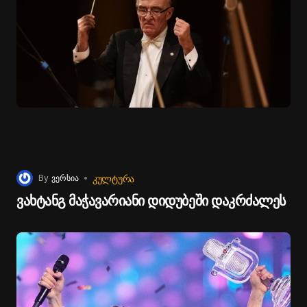
ᲙᲣᲚᲢᲣᲠᲐ
By
ვერსია
ვახტანგ მაჭავარიანი დიდუბეში დაკრძალეს