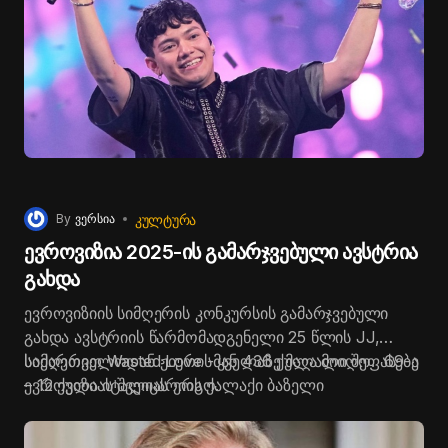
ᲙᲣᲚᲢᲣᲠᲐ
By
ვერსია
ევროვიზია 2025-ის გამარჯვებული ავსტრია
გახდა
ევროვიზიის სიმღერის კონკურსის გამარჯვებული
გახდა ავსტრიის წარმომადგენელი 25 წლის JJ,
სიმღერით Wasted Love -მან 436 ქულა მიიღო. 69-ე
საქართველოდან ჟიურის ყველაზე მაღალი შეფასება
ევროვიზიას შვეიცარიის ქალაქი ბაზელი
– 12 ქულა იტალიას ერგო.
მასპინძლობდა. ევროვიზიის მომავალი მასპინძელი
ქვეყანა კი ავსტრია იქნება.