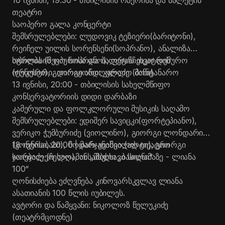
10 ივნისი, 19:30 - თბილისის ოპერისა და ბალეტის
თეატრი
საოპერო გალა კონცერტი
შემსრულებლები: ლუდოვიკ
ტეზიერი
(ბარიტონი),
რეიჩელ უილის
სორენსენი
(სოპრანო),
ანალიზა
სტროპა
თბილისის ოპერისა და ბალეტის თეატრის
(მეცო სოპრანო), ფრანჩესკო
დემურო
(ტენორი), გიორგი ანდღულაძე (ბანი)
ორკესტრი, დირიჟორი: კარლო
მონტანარო
13 ივნისი, 20:00 - თბილისის სახელმწიფო
კონსერვატორიის დიდი დარბაზი
კამერული და ფოლკლორული მუსიკის საღამო
შემსრულებლები: ედიშერ
სავიცკი
(ფორტეპიანო),
ვერიკო ჭუმბურიძე (ვიოლინო), გიორგი ლონდარიძე
(კონტრაბასი), ნოდარ ჟვანია (ალტი), გიორგი
18 ივნისი, 20:00 | მარჯანიშვილის თეატრი
ჯორჯაძე (ჩელო), ანსამბლი „ბასიანი“
საიუბილეო საღამო: „მსუსხავი სილამაზე - ლიანა
100“
ღონისძიება ეძღვნება კინოვარსკვლავ ლიანა
ასათიანის 100 წლის იუბილეს.
ავტორი და წამყვანი: ნიკოლოზ წულუკიძე
(თეატრმცოდნე)