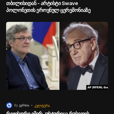
თბილისიდან - არტისტი Swave
პოლონეთის ეროვნულ ცერემონიაზე
ᲙᲣᲚᲢᲣᲠᲐ
By
ვერსია
რეჟისორი ემირ კუსტურიცა რუსეთის