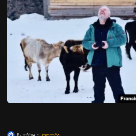
ᲙᲣᲚᲢᲣᲠᲐ
By
ვერსია