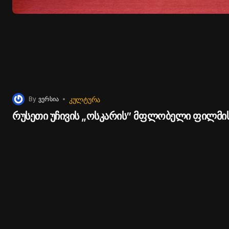
ᲙᲣᲚᲢᲣᲠᲐ
By
ვერსია
რუსეთი უჩივის „ოსკარის” მფლობელი ფილმი