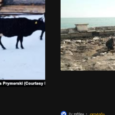
ᲙᲣᲚᲢᲣᲠᲐ
By
ვერსია