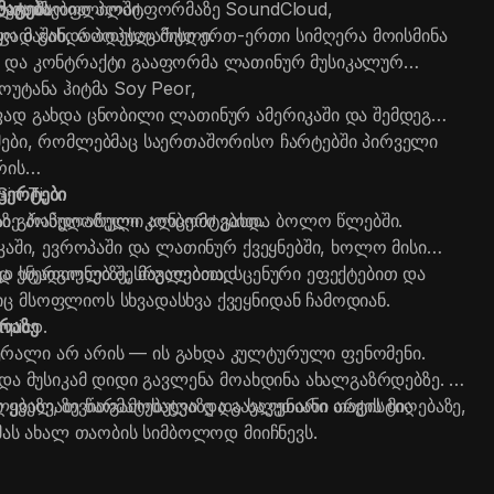
ლია მსოფლიოში.
ნსაკუთრებით პლატფორმაზე SoundCloud,
მატება
რაფად გახდა პოპულარული.
ყო მაშინ, როდესაც მისი ერთ-ერთი სიმღერა მოისმინა
 და კონტრაქტი გააფორმა ლათინურ მუსიკალურ
უტანა ჰიტმა Soy Peor,
ფად გახდა ცნობილი ლათინურ ამერიკაში და შემდეგ
მები, რომლებმაც საერთაშორისო ჩარტებში პირველი
რის
n Ti,
ცერტები
ზე პოპულარული ალბომი გახდა ბოლო წლებში.
სი გრანდიოზული კონცერტებით.
კაში, ევროპაში და ლათინურ ქვეყნებში, ხოლო მისი
იდ სტადიონებზე, მაგალითად
ვა ენერგიული შესრულებით, სცენური ეფექტებით და
ც მსოფლიოს სხვადასხვა ქვეყნიდან ჩამოდიან.
mpico.
ურაზე
ალი არ არის — ის გახდა კულტურული ფენომენი.
და მუსიკამ დიდი გავლენა მოახდინა ახალგაზრდებზე. ის
ებაზე, თვითგამოხატვაზე და საკუთარი თავის მიღებაზე,
 ყველაზე წარმატებული და გავლენიანი არტისტია
 მას ახალ თაობის სიმბოლოდ მიიჩნევს.
ა ბიჭმა, რომელმაც მუსიკის ატვირთვა ინტერნეტში
ცენის დაპყრობა და ლათინური მუსიკის ახალი ეპოქის