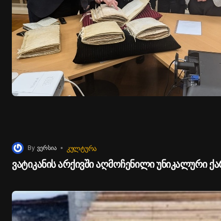
ᲙᲣᲚᲢᲣᲠᲐ
By
ვერსია
ვატიკანის არქივში აღმოჩენილი უნიკალური 