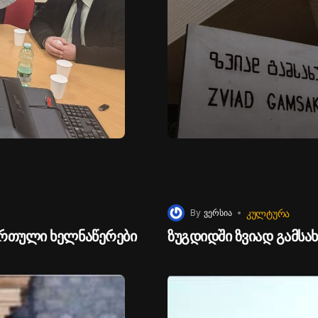
ᲙᲣᲚᲢᲣᲠᲐ
By
ვერსია
ქართული ხელნაწერები
ზუგდიდში ზვიად გამსა