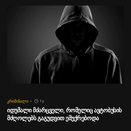
ᲙᲠᲘᲛᲘᲜᲐᲚᲘ
1 y
იდუმალი მძარცველი, რომელიც ავტობუსის
მძღოლებს გაგუდვით ემუქრებოდა