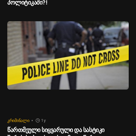
პოლიტიკაში?!
ᲙᲠᲘᲛᲘᲜᲐᲚᲘ
1 y
წართმეული სიყვარული და სასტიკი