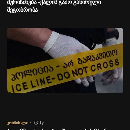
შურისძიება -ქალის გამო გაწირული
მეგობრობა
ᲙᲠᲘᲛᲘᲜᲐᲚᲘ
1 y