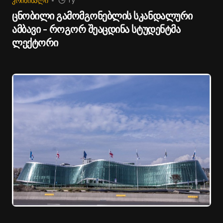
ᲙᲠᲘᲛᲘᲜᲐᲚᲘ
1 y
ცნობილი გამომგონებლის სკანდალური
ამბავი - როგორ შეაცდინა სტუდენტმა
ლექტორი