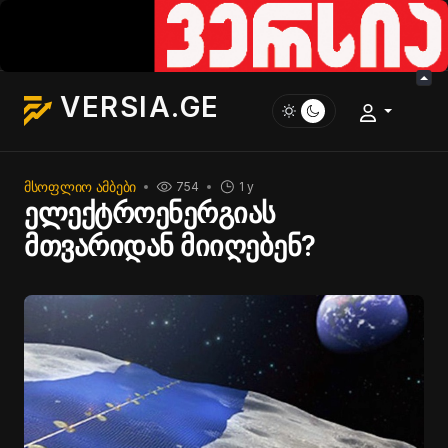
VERSIA.GE
ᲛᲡᲝᲤᲚᲘᲝ ᲐᲛᲑᲔᲑᲘ
754
1 y
ელექტროენერგიას
მთვარიდან მიიღებენ?