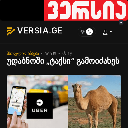
VERSIA.GE
ᲛᲡᲝᲤᲚᲘᲝ ᲐᲛᲑᲔᲑᲘ
919
1 y
უდაბნოში „ტაქსი“ გამოიძახეს