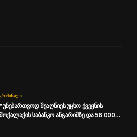
ᲙᲠᲘᲛᲘᲜᲐᲚᲘ
"უნებართვოდ შეაღწიეს უცხო ქვეყნის
მოქალაქის საბანკო ანგარიშზე და 58 000
დოლარი მიითვისეს" - შსს