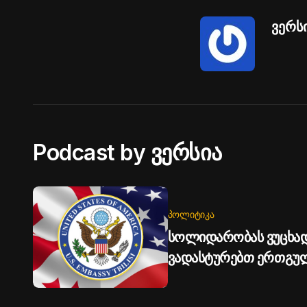
ვერს
Podcast by ვერსია
ᲞᲝᲚᲘᲢᲘᲙᲐ
სოლიდარობას ვუცხად
ვადასტურებთ ერთგუ
ტერიტორიული მთლიან
საელჩო