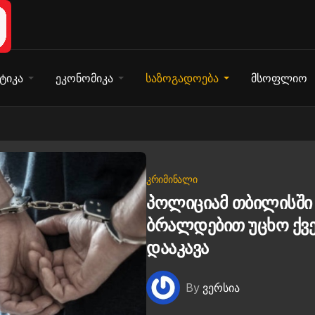
ტიკა
ეკონომიკა
საზოგადოება
მსოფლიო
ᲙᲠᲘᲛᲘᲜᲐᲚᲘ
პოლიციამ თბილისში
ბრალდებით უცხო ქვე
დააკავა
By
ვერსია