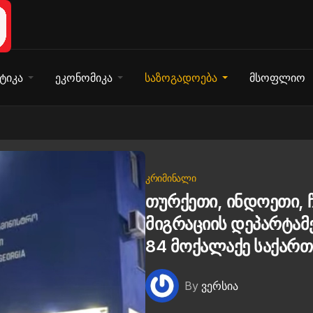
ტიკა
ეკონომიკა
საზოგადოება
მსოფლიო
ᲙᲠᲘᲛᲘᲜᲐᲚᲘ
თურქეთი, ინდოეთი, ჩ
მიგრაციის დეპარტამე
84 მოქალაქე საქართ
By
ვერსია