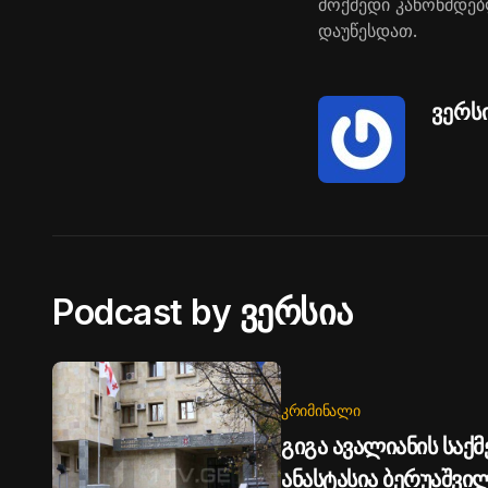
მოქმედი კანონმდებ
დაუწესდათ.
ვერს
Podcast by ვერსია
ᲙᲠᲘᲛᲘᲜᲐᲚᲘ
გიგა ავალიანის საქმე
ანასტასია ბერუაშვ