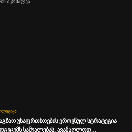
ლის აკრძალვა
ᲝᲚᲘᲢᲘᲙᲐ
აგზაო უსაფრთხოების ეროვნულ სტრატეგია
ოგვცემს საშუალებას, ავამაღლოთ