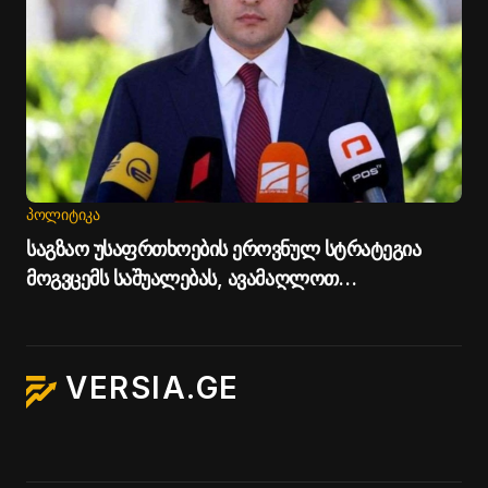
ᲞᲝᲚᲘᲢᲘᲙᲐ
საგზაო უსაფრთხოების ეროვნულ სტრატეგია
მოგვცემს საშუალებას, ავამაღლოთ
უსაფრთხოების ხარისხი საქართველოს გზებზე -
პრემიერი
VERSIA.GE