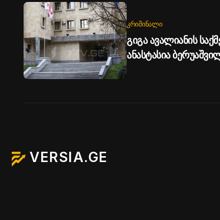
ᲙᲠᲘᲛᲘᲜᲐᲚᲘ
გიგა ავალიანის საქმე
ანასტასია ბერუაშვ
წარედგინა
VERSIA.GE