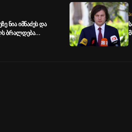
Პ
ზე ნია იმნაძეს და
ს
ილს ბრალდება
მ
უ
გ