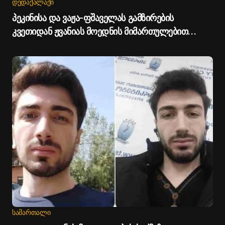
ᲓᲔᲓᲐᲥᲐᲚᲐᲥᲘ
პეკინისა და ვაჟა-ფშაველას გამზირების
კვეთიდან ჟვანიას მოედნის მიმართულებით
მოძრაობა დროებით შეიზღუდება - თბილისის
მერია
ᲡᲐᲛᲐᲠᲗᲐᲚᲘ