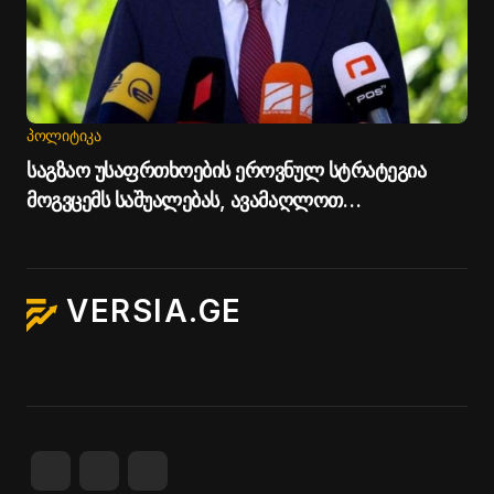
ᲞᲝᲚᲘᲢᲘᲙᲐ
საგზაო უსაფრთხოების ეროვნულ სტრატეგია
მოგვცემს საშუალებას, ავამაღლოთ
უსაფრთხოების ხარისხი საქართველოს გზებზე -
პრემიერი
VERSIA.GE