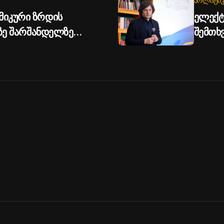
ᲞᲝᲚᲘᲢᲘᲙ
მიკური ზრდის
ელექტ
პზე შარშანდელზე
შემთხ
ობახიძე
წარიმა
კონკრ
სამუშა