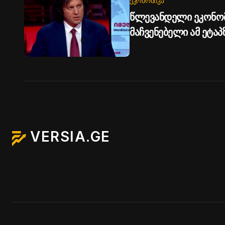
ᲔᲙᲝᲜᲝᲛᲘᲙᲐ
წლევანდელი ეკონო
მაჩვენებელი ამ ეტა
მაღალია - ირაკლი კ
VERSIA.GE