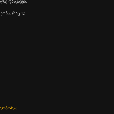
ლზე დააკავეს.
ეობს, რაც 12
ᲔᲙᲝᲜᲝᲛᲘᲙᲐ