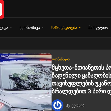
ტიკა
ეკონომიკა
საზოგადოება
მსოფლიო
ᲙᲠᲘᲛᲘᲜᲐᲚᲘ
მცხეთა-მთიანეთის 
ჩადენილი ყაჩაღობის
თავისუფლების უკან
ბრალდებით 3 პირი დ
By
ვერსია