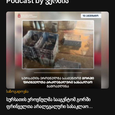
Podcast by ვერსია
ᲡᲐᲖᲝᲒᲐᲓᲝᲔᲑᲐ
სურსათის ეროვნულმა სააგენტომ გორში
ფრინველთა არალეგალური სასაკლაო
გამოავლინა