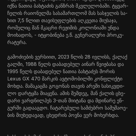
იქნა ნა­თია ბახ­ტა­ძის გან­ზრახ მკვლე­ლო­ბა­ში. ტყვარ­
ჩე­ლის რა­ი­ო­ნულ­მა სა­სა­მარ­თლომ მას სას­ჯე­ლის სა­
ხით 7,5 წლით თა­ვი­სუფ­ლე­ბის აღ­კვე­თა მი­უ­სა­ჯა,
რო­მე­ლიც მან მკაც­რი რე­ჟი­მის კო­ლო­ნი­ა­ში უნდა
მო­ი­ხა­დოს, - იტყო­ბი­ნე­ბა ე.წ. გე­ნე­რა­ლუ­რი პრო­კუ­
რა­ტუ­რა.
გა­მო­ძი­ე­ბის ვერ­სი­ით, 2023 წლის 28 ივ­ლისს, ქა­ლაქ
გალ­ში, 1988 წელს და­ბა­დე­ბულ აი­ნარ წვიჟ­ბა­სა და
1995 წელს და­ბა­დე­ბულ ნა­თია ბახ­ტა­ძეს შო­რის
Lexus GX 470 მარ­კის ავ­ტო­მო­ბილ­ში კონ­ფლიქ­ტი
მოხ­და. მა­მა­კაც­მა გო­გო­ნას თა­ვის არე­ში სა­სიკ­ვდი­
ლო დარ­ტყმა მი­ა­ყე­ნა. ამის შემ­დეგ, მან ქა­ლის ცხე­
და­რი ვარ­დნილ­ჰეს 3-თან მი­ი­ტა­ნა და მდი­ნა­რე ენ­
გურ­ში გა­და­აგ­დო. ჩა­ტა­რე­ბუ­ლი სამ­ძებ­რო სა­მუ­შა­ო­ე­
ბის მი­უ­ხე­და­ვად, ცხედ­რის პოვ­ნა ვერ მო­ხერ­ხდა.