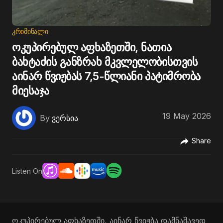
ᲙᲠᲘᲛᲘᲜᲐᲚᲘ
ოკუპირებულ აფხაზეთში, ნათია
ბახტაძის განზრახ მკვლელობისთვის
აინარ წვიჟბას 7,5-წლიანი პატიმრობა
მიესაჯა
19 May 2026
By
ვერსია
Share
Listen On
ოკუ­პი­რე­ბულ აფხა­ზეთ­ში, აი­ნარ წვიჟ­ბა დამ­ნა­შა­ვედ