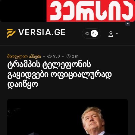
VERSIA.GE
ᲛᲡᲝᲤᲚᲘᲝ ᲐᲛᲑᲔᲑᲘ
950
2 m
ტრამპის ტელეფონის
გაყიდვები ოფიციალურად
დაიწყო