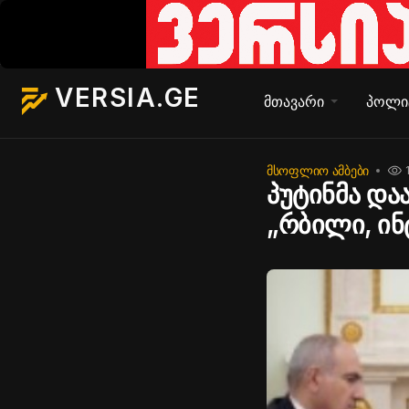
VERSIA.GE
მთავარი
პოლი
ᲛᲡᲝᲤᲚᲘᲝ ᲐᲛᲑᲔᲑᲘ
პუტინმა და
„რბილი, ინ