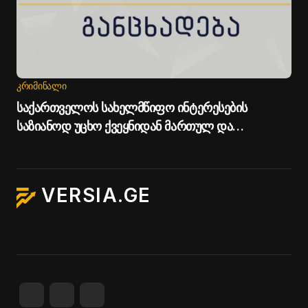
ᲙᲠᲘᲛᲘᲜᲐᲚᲘ
საქართველოს სახელმწიფო ინტერესების
საზიანოდ უცხო ქვეყნიდან მართულ და
საქართველოდან მხარდაჭერილ
დისკრედიტაციულ კამპანიასთან დაკავშირებით
საბოტაჟის მუხლით გამოძიება დაიწყო - სუს-ი
VERSIA.GE