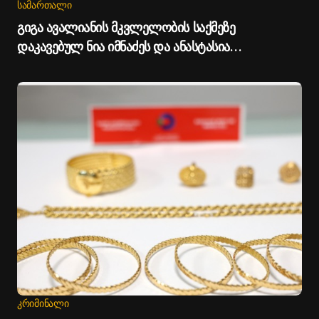
ᲡᲐᲛᲐᲠᲗᲐᲚᲘ
გიგა ავალიანის მკვლელობის საქმეზე
დაკავებულ ნია იმნაძეს და ანასტასია
ბერუაშვილს პატიმრობა შეეფარდათ
ᲙᲠᲘᲛᲘᲜᲐᲚᲘ