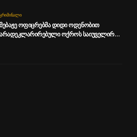
ᲙᲠᲘᲛᲘᲜᲐᲚᲘ
მებაჟე ოფიცრებმა დიდი ოდენობით
არადეკლარირებული ოქროს საიუველირო
ნაკეთობების შემოტანის ფაქტები აღკვეთეს