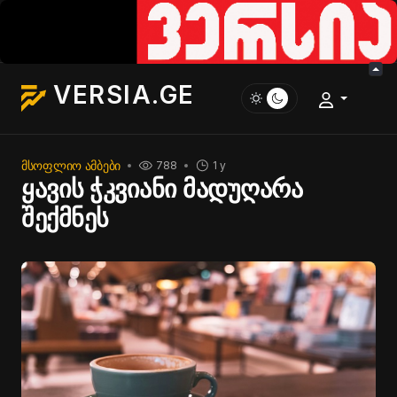
VERSIA.GE
ᲛᲡᲝᲤᲚᲘᲝ ᲐᲛᲑᲔᲑᲘ
788
1 y
ყავის ჭკვიანი მადუღარა
შექმნეს