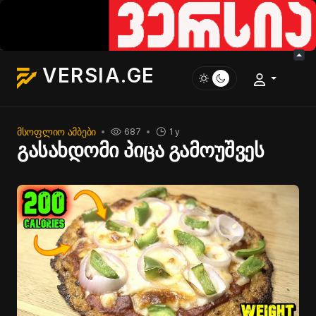
VERSIA.GE
ᲛᲡᲝᲤᲚᲘᲝ ᲐᲛᲑᲔᲑᲘ
687
1 y
გასახდომი პიცა გამოუშვეს