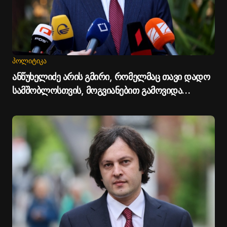
ᲞᲝᲚᲘᲢᲘᲙᲐ
ანწუხელიძე არის გმირი, რომელმაც თავი დადო
სამშობლოსთვის, მოგვიანებით გამოვიდა
სააკაშვილი და დაიბრალა ანწუხელიძის
გმირობა, თითქოს სააკაშვილისთვის შეგინებას
თუ რაღაც ამგვარს სთხოვდნენ - პრემიერი