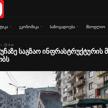
ტიკა
ეკონომიკა
საზოგადოება
მსოფლიო
5 m
ქუჩაზე საგზაო ინფრასტრუქტურის 
ობს