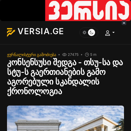
VERSIA.GE
ᲟᲣᲠᲜᲐᲚᲘᲡᲢᲣᲠᲘ ᲒᲐᲛᲝᲫᲘᲔᲑᲐ
27475
5 m
კონსენსუსი შედგა - თსუ-სა და
სტუ-ს გაერთიანების გამო
აგორებული სკანდალის
ქრონოლოგია