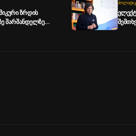
ᲞᲝᲚᲘᲢᲘᲙ
მიკური ზრდის
ელექტ
პზე შარშანდელზე
შემთხ
ობახიძე
წარიმა
კონკრ
სამუშა