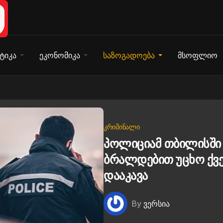
ტიკა
ეკონომიკა
საზოგადოება
მსოფლიო
ᲙᲠᲘᲛᲘᲜᲐᲚᲘ
პოლიციამ თბილისში
ბრალდებით უცხო ქვე
დააკავა
By
ვერსია